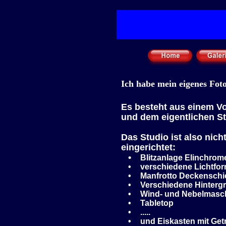
Ich habe mein eigenes Fot
Es besteht aus einem V
und dem eigentlichen S
Das Studio ist also nich
eingerichtet:
•
Blitzanlage Elinchrom
•
verschiedene Lichtform
•
Manfrotto Deckenschien
•
Verschiedene Hinterg
•
Wind- und Nebelmasc
•
Tabletop
•
.....
•
und Eiskasten mit Get