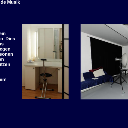
nde Musik
ein
n. Dies 
ss
legen
rsonen
en
utzen
en!  