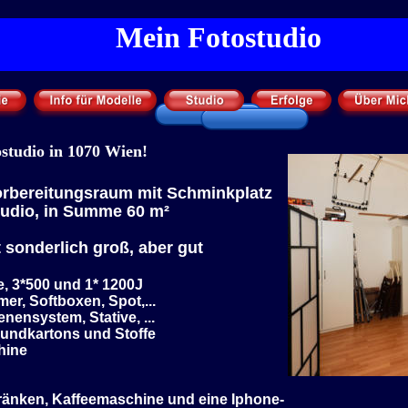
Mein Fotostudio
ostudio in 1070 Wien!
orbereitungsraum mit Schminkplatz 
tudio, in Summe 60 m²
t sonderlich groß, aber gut 
e, 3*500 und 1* 1200J
er, Softboxen, Spot,...
ensystem, Stative, ...
rundkartons und Stoffe
hine
ränken, Kaffeemaschine und eine Iphone-